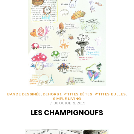
BANDE DESSINÉE
,
DEHORS !
,
P'TITES BÊTES
,
P'TITES BULLES
,
SIMPLE LIVING
/
30 OCTOBRE 2015
LES CHAMPIGNOUFS