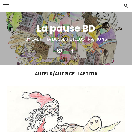
Skip
to
content
La pause BD
BY LAETITIA BUSSEUIL ILLUSTRATIONS
AUTEUR/AUTRICE :
LAETITIA