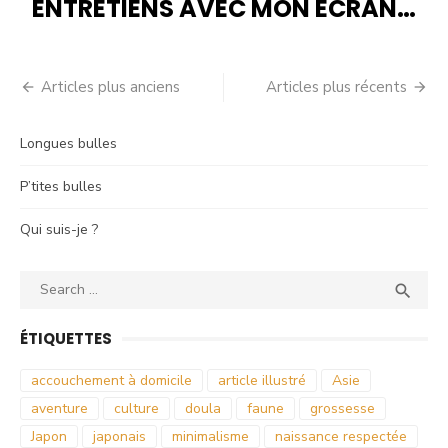
ENTRETIENS AVEC MON ÉCRAN…
Navigation
Articles plus anciens
Articles plus récents
des
Longues bulles
articles
P’tites bulles
Qui suis-je ?
Search
SEA

for:
ÉTIQUETTES
accouchement à domicile
article illustré
Asie
aventure
culture
doula
faune
grossesse
Japon
japonais
minimalisme
naissance respectée