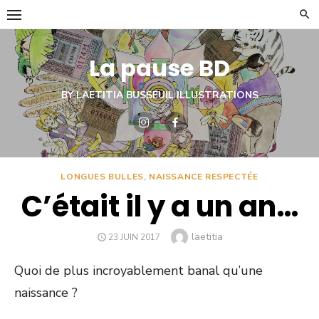
Skip
to
content
La pause BD
BY LAETITIA BUSSEUIL ILLUSTRATIONS
LONGUES BULLES
,
NAISSANCE RESPECTÉE
C’était il y a un an…
Author
laetitia
POSTED
23 JUIN 2017
ON
Quoi de plus incroyablement banal qu’une
naissance ?