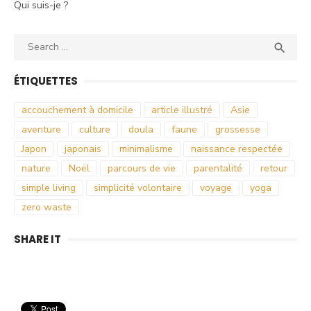
Qui suis-je ?
Search
SEA

for:
ÉTIQUETTES
accouchement à domicile
article illustré
Asie
aventure
culture
doula
faune
grossesse
Japon
japonais
minimalisme
naissance respectée
nature
Noël
parcours de vie
parentalité
retour
simple living
simplicité volontaire
voyage
yoga
zero waste
SHARE IT