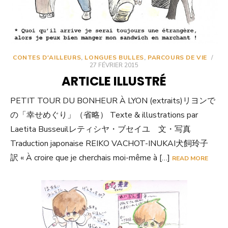
CONTES D'AILLEURS
,
LONGUES BULLES
,
PARCOURS DE VIE
/
27 FÉVRIER 2015
ARTICLE ILLUSTRÉ
PETIT TOUR DU BONHEUR À LYON (extraits)リヨンで
の「幸せめぐり」（省略） Texte & illustrations par
Laetita Busseuilレティシヤ・ブセイユ 文・写真
Traduction japonaise REIKO VACHOT-INUKAI犬飼玲子
訳 « À croire que je cherchais moi-même à […]
READ MORE