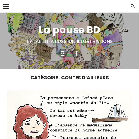
Skip
to
content
La pause BD
BY LAETITIA BUSSEUIL ILLUSTRATIONS
CATÉGORIE :
CONTES D’AILLEURS