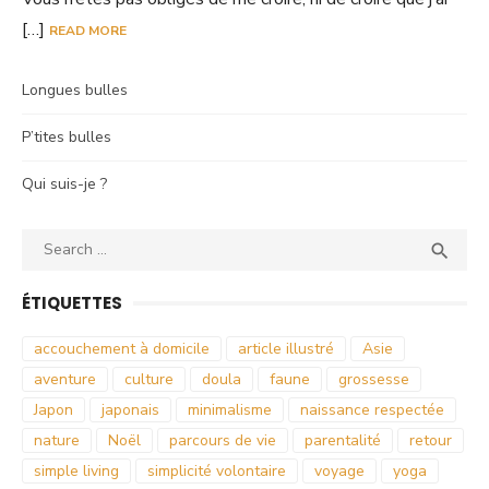
[…]
READ MORE
Longues bulles
P’tites bulles
Qui suis-je ?
Search
SEA

for:
ÉTIQUETTES
accouchement à domicile
article illustré
Asie
aventure
culture
doula
faune
grossesse
Japon
japonais
minimalisme
naissance respectée
nature
Noël
parcours de vie
parentalité
retour
simple living
simplicité volontaire
voyage
yoga