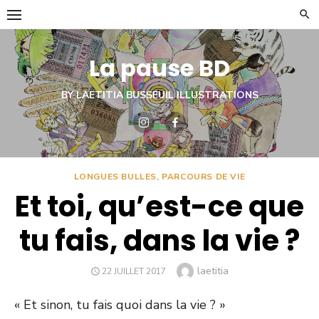
Skip
to
content
La pause BD
BY LAETITIA BUSSEUIL ILLUSTRATIONS
LONGUES BULLES
,
PARCOURS DE VIE
Et toi, qu’est-ce que
tu fais, dans la vie ?
Author
laetitia
POSTED
22 JUILLET 2017
ON
« Et sinon, tu fais quoi dans la vie ? »