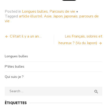
Posted in
Longues bulles
,
Parcours de vie
•
Tagged
article illustré
,
Asie
,
Japon
,
japonais
,
parcours de
vie
Navigation
C’était il y a un an…
Les Français, sobres et
heureux ? (Vu du Japon)
de
l’article
Longues bulles
P’tites bulles
Qui suis-je ?
Search
SEA

for:
ÉTIQUETTES