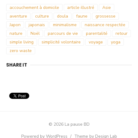
accouchement à domicile
article illustré
Asie
aventure
culture
doula
faune
grossesse
Japon
japonais
minimalisme
naissance respectée
nature
Noël
parcours de vie
parentalité
retour
simple living
simplicité volontaire
voyage
yoga
zero waste
SHARE IT
© 2026 La pause BD
Powered by WordPress
/
Theme by Design Lab